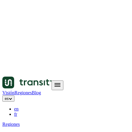
Visión
Regiones
Blog
es
en
fr
Regiones